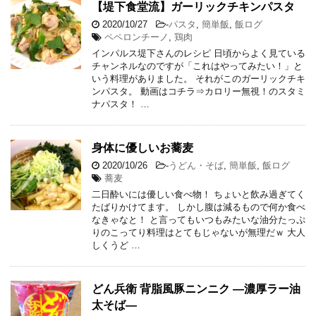
【堤下食堂流】ガーリックチキンパスタ
2020/10/27
-
パスタ
,
簡単飯
,
飯ログ
ペペロンチーノ
,
鶏肉
インパルス堤下さんのレシピ 日頃からよく見ている
チャンネルなのですが「これはやってみたい！」と
いう料理がありました。 それがこのガーリックチキ
ンパスタ。 動画はコチラ⇒カロリー無視！のスタミ
ナパスタ！ …
身体に優しいお蕎麦
2020/10/26
-
うどん・そば
,
簡単飯
,
飯ログ
蕎麦
二日酔いには優しい食べ物！ ちょいと飲み過ぎてく
たばりかけてます。 しかし腹は減るもので何か食べ
なきゃなと！ と言ってもいつもみたいな油分たっぷ
りのこってり料理はとてもじゃないが無理だｗ 大人
しくうど …
どん兵衛 背脂風豚ニンニク ―濃厚ラー油
太そば―