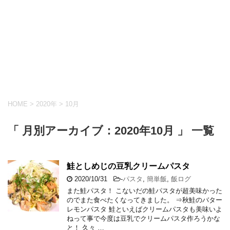
HOME
>
2020年
>
10月
「 月別アーカイブ：2020年10月 」 一覧
鮭としめじの豆乳クリームパスタ
2020/10/31
-
パスタ
,
簡単飯
,
飯ログ
また鮭パスタ！ こないだの鮭パスタが超美味かった
のでまた食べたくなってきました。 ⇒秋鮭のバター
レモンパスタ 鮭といえばクリームパスタも美味いよ
ねって事で今度は豆乳でクリームパスタ作ろうかな
と！ 久々 …