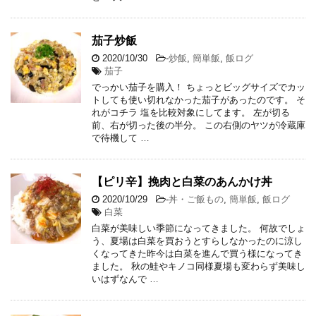
茄子炒飯
2020/10/30
-
炒飯
,
簡単飯
,
飯ログ
茄子
でっかい茄子を購入！ ちょっとビッグサイズでカッ
トしても使い切れなかった茄子があったのです。 そ
れがコチラ 塩を比較対象にしてます。 左が切る
前、右が切った後の半分。 この右側のヤツが冷蔵庫
で待機して …
【ピリ辛】挽肉と白菜のあんかけ丼
2020/10/29
-
丼・ご飯もの
,
簡単飯
,
飯ログ
白菜
白菜が美味しい季節になってきました。 何故でしょ
う、夏場は白菜を買おうとすらしなかったのに涼し
くなってきた昨今は白菜を進んで買う様になってき
ました。 秋の鮭やキノコ同様夏場も変わらず美味し
いはずなんで …