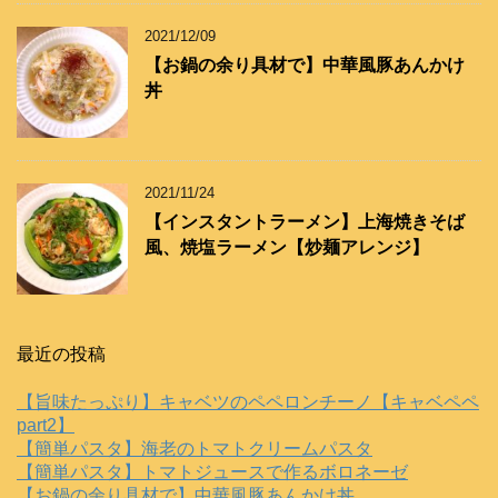
2021/12/09
【お鍋の余り具材で】中華風豚あんかけ
丼
2021/11/24
【インスタントラーメン】上海焼きそば
風、焼塩ラーメン【炒麺アレンジ】
最近の投稿
【旨味たっぷり】キャベツのペペロンチーノ【キャベペペ
part2】
【簡単パスタ】海老のトマトクリームパスタ
【簡単パスタ】トマトジュースで作るボロネーゼ
【お鍋の余り具材で】中華風豚あんかけ丼