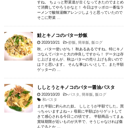
すね。 ちょっと野菜達が古くなってきたのでまとめ
て消費してやろうかなと！ 今日はサッポロ一番塩ラ
ーメンで酸辣湯麵アレンジしようと思っていたので
そこに野菜 …
鮭とキノコのバター炒飯
2020/10/21
-
炒飯
,
簡単飯
,
飯ログ
秋、バター使いがち！ 秋あるあるですね。特にキノ
コなんてバターと大の仲良しですから！ データは存
じ上げませんが、秋はバターの売り上げも良いので
は？と思います。 そんな事はいいとして、また半額
ゲッターの …
ししとうとキノコのバター醤油パスタ
2020/10/20
-
パスタ
,
簡単飯
,
飯ログ
和パスタ
また半額に釣られた奴。 ししとうが半額でした。買
っちゃいますよね～♪ 母親に半額ばかりゲットして
きて感心される今日この頃です。 半額商品ってまぁ
賞味期限が近いものが大半で、そうじゃなければ傷
んでるとか …