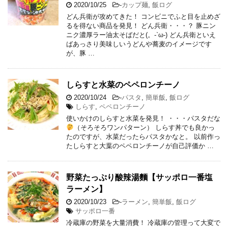
2020/10/25
-
カップ麺
,
飯ログ
どん兵衛が攻めてきた！ コンビニでふと目を止めざ
るを得ない商品を発見！ どん兵衛・・・？ 豚ニン
ニク濃厚ラー油太そばだと(。-`ω-) どん兵衛といえ
ばあっさり美味しいうどんや蕎麦のイメージです
が、豚 …
しらすと水菜のペペロンチーノ
2020/10/24
-
パスタ
,
簡単飯
,
飯ログ
しらす
,
ペペロンチーノ
使いかけのしらすと水菜を発見！ ・・・パスタだな
（そろそろワンパターン） しらす丼でも良かっ
たのですが、水菜だったらパスタかなと。 以前作っ
たしらすと大葉のペペロンチーノが自己評価か …
野菜たっぷり酸辣湯麵【サッポロ一番塩
ラーメン】
2020/10/23
-
ラーメン
,
簡単飯
,
飯ログ
サッポロ一番
冷蔵庫の野菜を大量消費！ 冷蔵庫の管理って大変で