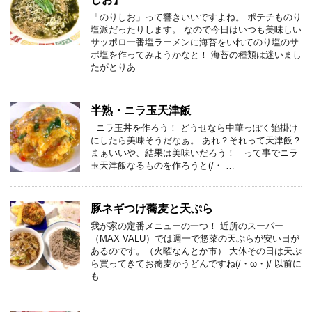
「のりしお」って響きいいですよね。 ポテチものり
塩派だったりします。 なので今日はいつも美味しい
サッポロ一番塩ラーメンに海苔をいれてのり塩のサ
ポ塩を作ってみようかなと！ 海苔の種類は迷いまし
たがとりあ …
半熟・ニラ玉天津飯
ニラ玉丼を作ろう！ どうせなら中華っぽく餡掛け
にしたら美味そうだなぁ。 あれ？それって天津飯？
まぁいいや、結果は美味いだろう！ って事でニラ
玉天津飯なるものを作ろうと(/・ …
豚ネギつけ蕎麦と天ぷら
我が家の定番メニューの一つ！ 近所のスーパー
（MAX VALU）では週一で惣菜の天ぷらが安い日が
あるのです。（火曜なんとか市） 大体その日は天ぷ
ら買ってきてお蕎麦かうどんですね(/・ω・)/ 以前に
も …