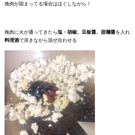
挽肉が固まってる場合はほぐしながら！
挽肉に火が通ってきたら
塩・胡椒、豆板醤、甜麺醤
を入れ
料理酒
で溶きながら混ぜ合わせる