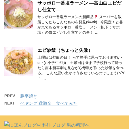
サッポロ一番塩ラーメン ―富山白エビだ
し仕立て―
サッポロ一番塩ラーメンの新商品
スーパーを散
策してたらこんなものを発見(ΦωΦ) 今限定！と書
かれてあるサッポロ一番塩ラーメン（以下：サポ
塩）の白エビだし仕立てとの事！ …
エビ炒飯（ちょっと失敗）
土曜日は炒飯の日！ って勝手に思っております(/・
ω・)/ 小学生の頃、土曜日は昼まで学校行って帰っ
たら吉本新喜劇を見ながら母親が作った炒飯を食べ
る。 こんな思い出がそうさせているのでしょう(∩´∀
｀ …
PREV
豚平焼き
NEXT
ペヤング 獄激辛 食べてみた