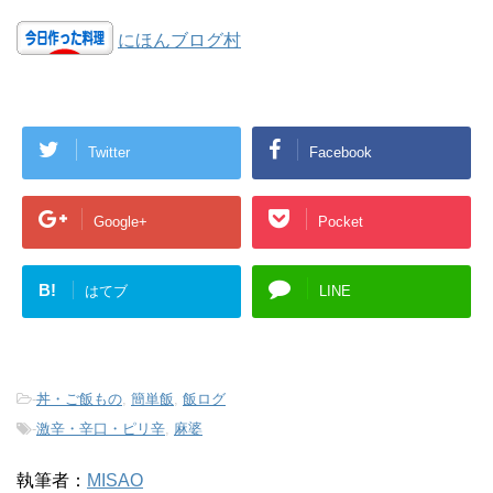
にほんブログ村
Twitter
Facebook
Google+
Pocket
B!
はてブ
LINE
-
丼・ご飯もの
,
簡単飯
,
飯ログ
-
激辛・辛口・ピリ辛
,
麻婆
執筆者：
MISAO