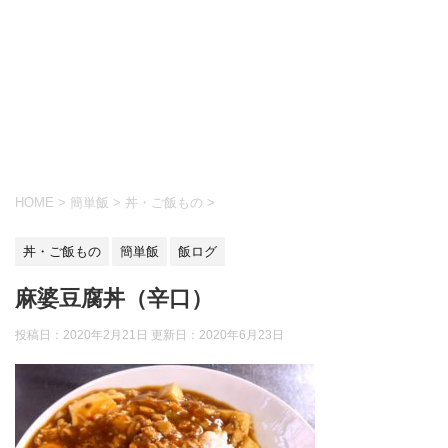
HOME
>
簡単飯
>
丼・ご飯もの
>
丼・ご飯もの
簡単飯
飯ログ
麻婆豆腐丼（辛口）
投稿日：2020年2月21日 更新日：
2020年6月23日