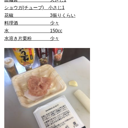
ショウガ(チューブ) 小さじ1
花椒 3振りくらい
料理酒 少々
水 150cc
水溶
き片栗粉 少々