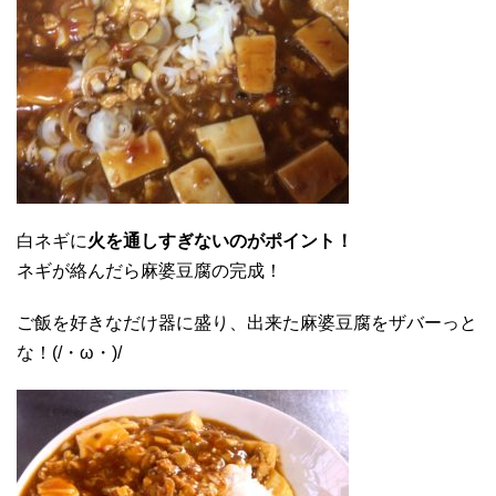
白ネギに
火を通しすぎないのがポイント！
ネギが絡んだら麻婆豆腐の完成！
ご飯を好きなだけ器に盛り、出来た麻婆豆腐をザバーっと
な！(/・ω・)/