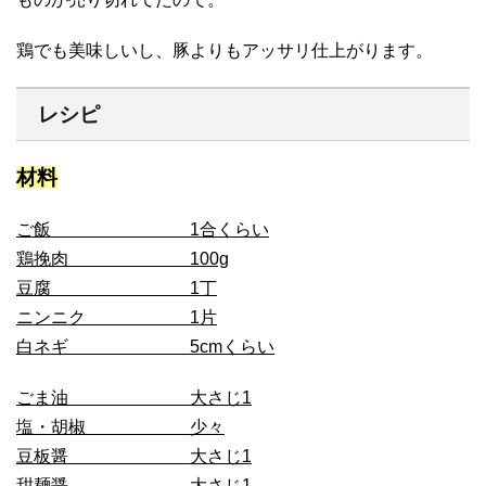
鶏でも美味しいし、豚よりもアッサリ仕上がります。
レシピ
材料
ご飯 1合くらい
鶏挽肉 100g
豆腐 1丁
ニンニク 1片
白ネギ 5cmくらい
ごま油 大さじ1
塩・胡椒 少々
豆板醤 大さじ1
甜麺醤 大さじ1