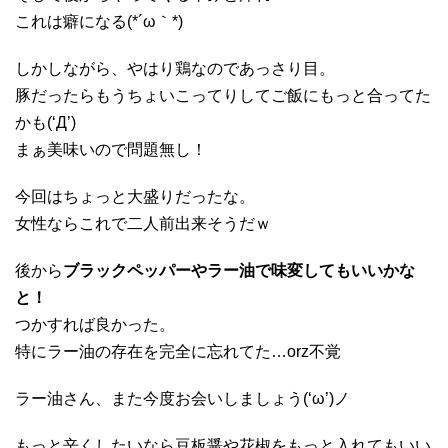
これは癖になる(*´ω｀*)
しかしながら、やはり鶏なのであっさり目。
豚だったらもうちょいこってりしてご飯にもっと合ってた
かも(‘Д’)
まぁ美味いので問題無し！
今回はちょっと大盛りだったな。
女性ならこれで二人前出来そうだｗ
後から
ブラックペッパーやラー油で味変してもいいかな
と！
つかすれば良かった。
特にラー油の存在を完全に忘れてた…orz不覚
ラー油さん、また今度お会いしましょう(‘ω’)ノ
もっと辛くしたいなら豆板醤や花椒をもっと入れてもいい