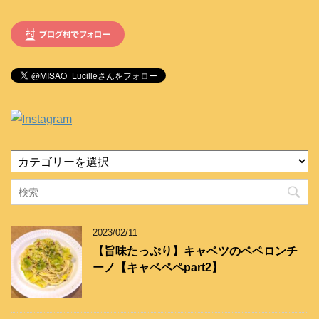
カ
テ
ゴ
リ
ー
2023/02/11
【旨味たっぷり】キャベツのペペロンチ
ーノ【キャベペペpart2】