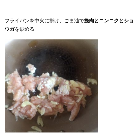
フライパンを中火に掛け、ごま油で
挽肉とニンニクとショ
ウガ
を炒める