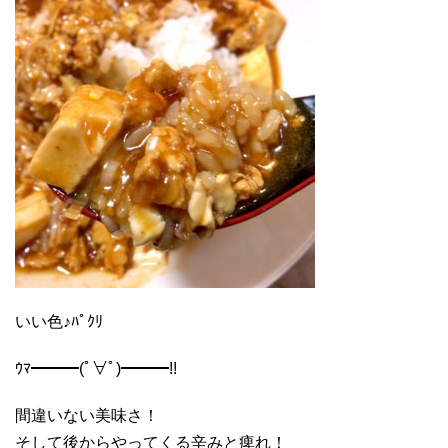
いい色♪ﾊﾟｸﾘ
ｳﾏ━━━(ﾟ∀ﾟ)━━━!!
間違いない美味さ！
そして後からやってくる辛みと痺れ！