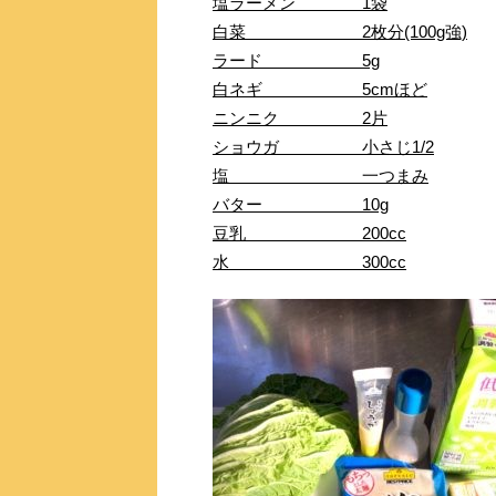
塩ラーメン 1袋
白菜 2枚分(100g強)
ラード 5g
白ネギ 5cmほど
ニンニク 2片
ショウガ 小さじ1/2
塩 一つまみ
バター 10g
豆乳 200cc
水 300cc