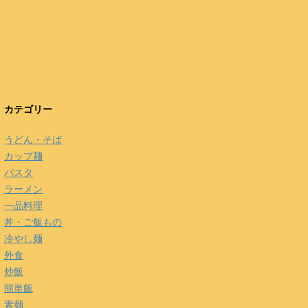
カテゴリー
うどん・そば
カップ麺
パスタ
ラーメン
一品料理
丼・ご飯もの
冷やし麺
外食
炒飯
簡単飯
素麺