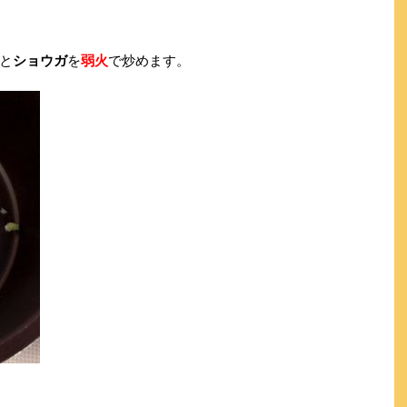
と
ショウガ
を
弱火
で炒めます。