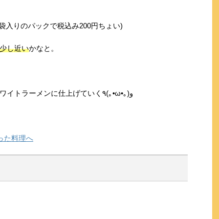
袋入りのパックで税込み200円ちょい)
少し近い
かなと。
今日はこのラーメンをクリーミーなホワイトラーメンに仕上げていく٩(｡•ω•｡)و