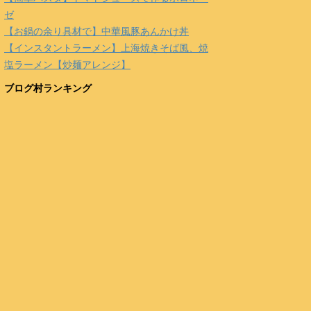
ゼ
【お鍋の余り具材で】中華風豚あんかけ丼
【インスタントラーメン】上海焼きそば風、焼
塩ラーメン【炒麺アレンジ】
ブログ村ランキング