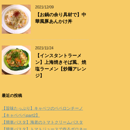
2021/12/09
【お鍋の余り具材で】中
華風豚あんかけ丼
2021/11/24
【インスタントラーメ
ン】上海焼きそば風、焼
塩ラーメン【炒麺アレン
ジ】
最近の投稿
【旨味たっぷり】キャベツのペペロンチーノ
【キャベペペpart2】
【簡単パスタ】海老のトマトクリームパスタ
【簡単パスタ】トマトジュースで作るボロネー