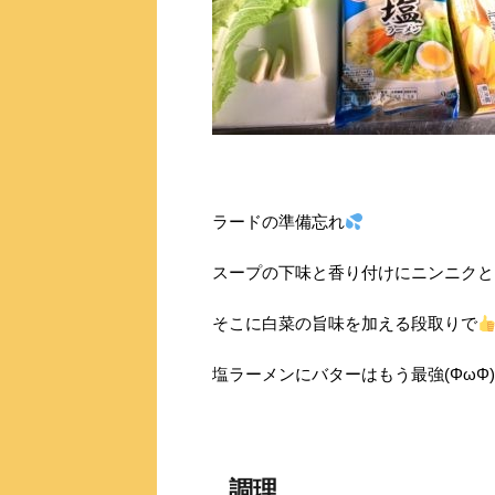
ラードの準備忘れ
スープの下味と香り付けにニンニクと
そこに白菜の旨味を加える段取りで
塩ラーメンにバターはもう最強(ΦωΦ)
調理