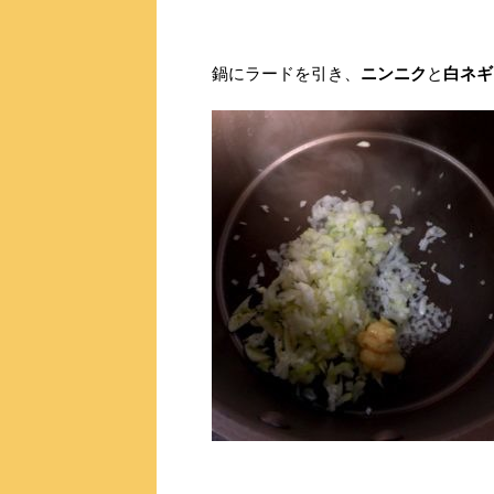
鍋にラードを引き、
ニンニク
と
白ネギ