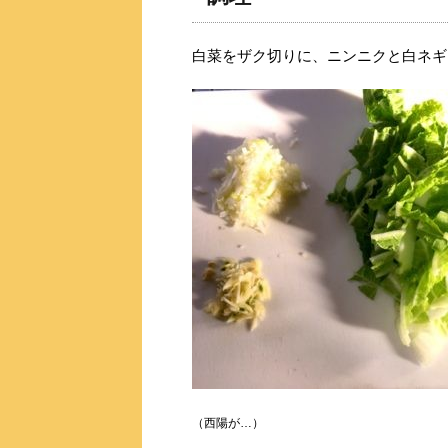
白菜をザク切りに、ニンニクと白ネギ
（西陽が…）