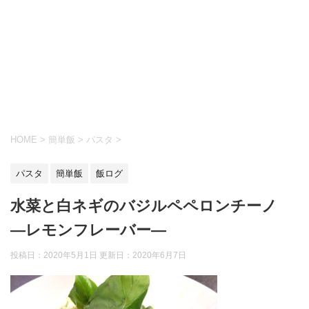
HOME
>
簡単飯
>
パスタ
>
パスタ
簡単飯
飯ログ
水菜と白ネギのバジルペペロンチーノ
―レモンフレーバー―
投稿日：2020年5月1日 更新日：
2020年6月7日