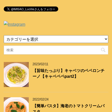
カ
テ
ゴ
リ
ー
2023/02/11
【旨味たっぷり】キャベツのペペロンチ
ーノ【キャベペペpart2】
2022/02/24
【簡単パスタ】海老のトマトクリームパ
スタ