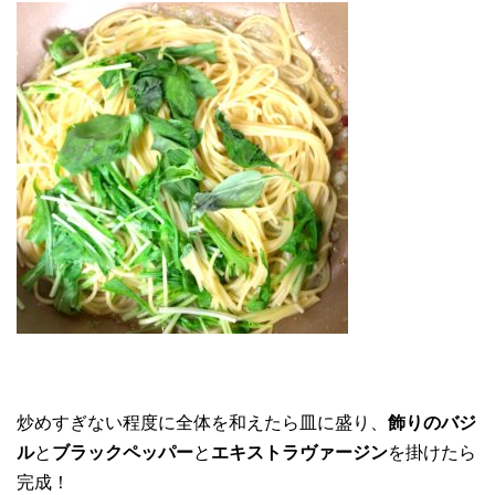
炒めすぎない程度に全体を和えたら皿に盛り、
飾りのバジ
ル
と
ブラックペッパー
と
エキストラヴァージン
を掛けたら
完成！