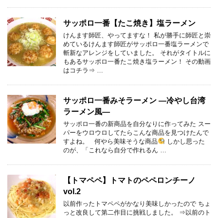
サッポロ一番【たこ焼き】塩ラーメン
けんます師匠、やってますな！ 私が勝手に師匠と崇
めているけんます師匠がサッポロ一番塩ラーメンで
斬新なアレンジをしていました。 それがタイトルに
もあるサッポロ一番たこ焼き塩ラーメン！ その動画
はコチラ⇒ …
サッポロ一番みそラーメン ―冷やし台湾
ラーメン風―
サッポロ一番の新商品を自分なりに作ってみた スー
パーをウロウロしてたらこんな商品を見つけたんで
すよね。 何やら美味そうな商品
しかし思った
のが、「これなら自分で作れるん …
【トマペペ】トマトのペペロンチーノ
vol.2
以前作ったトマペペがかなり美味しかったので ちょ
っと改良して第二作目に挑戦しました。 ⇒以前のト