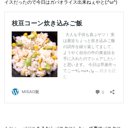
イスだったので今日はガパオライス出来ねぇやと(;^ω^)