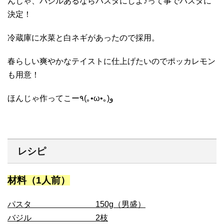
んじゃ、バジルあるならパスタにしよ♪って事でパスタに
決定！
冷蔵庫に水菜と白ネギがあったので採用。
春らしい爽やかなテイストに仕上げたいのでポッカレモン
も用意！
ほんじゃ作ってこー٩(｡•ω•｡)و
レシピ
材料（1人前）
パスタ 150g（男盛）
バジル 2枝