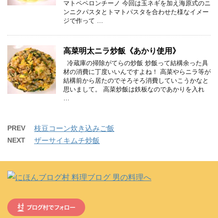
マトペペロンチーノ 今回は玉ネギを加え海原式のニ
ンニクパスタとトマトパスタを合わせた様なイメー
ジで作って …
高菜明太ニラ炒飯《あかり使用》
冷蔵庫の掃除がてらの炒飯 炒飯って結構余った具
材の消費に丁度いいんですよね！ 高菜やらニラ等が
結構前から居たのでそろそろ消費していこうかなと
思いまして。 高菜炒飯は鉄板なのであかりを入れ
…
PREV
枝豆コーン炊き込みご飯
NEXT
ザーサイキムチ炒飯