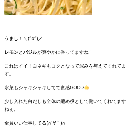
うまし！＼(^o^)／
レモン
と
バジル
が爽やかに香ってますね！
これはイイ！白ネギもコクとなって深みを与えてくれてま
す。
水菜もシャキシャキしてて食感GOOD
少し入れた白だしも全体の纏め役として働いてくれてます
ねぇ。
全員いい仕事してる(∩´∀｀)∩