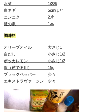
水菜 1/2株
白ネギ 5cmほど
ニンニク 2片
鷹の爪 1本
調味料
オリーブオイル 大さじ1
白だし 小さじ1/2
ポッカレモン 小さじ1/2
塩（茹でる用） 15g
ブラックペッパー 少々
エキストラヴァージン 少々