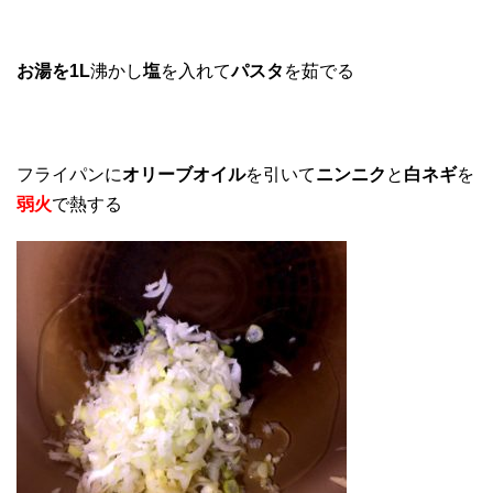
お湯を1L
沸かし
塩
を入れて
パスタ
を茹でる
フライパンに
オリーブオイル
を引いて
ニンニク
と
白ネギ
を
弱火
で熱する