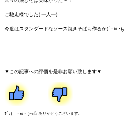
久々の焼きそば美味かった～！
ご馳走様でした( 一人一)
今度はスタンダードなソース焼きそばも作るか( `･ㅂ･)و
▼この記事への評価を是非お願い致します▼
ﾎﾟﾁ(｀・ω・´)っ凸 ありがとうございます。