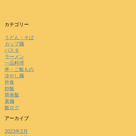
カテゴリー
うどん・そば
カップ麺
パスタ
ラーメン
一品料理
丼・ご飯もの
冷やし麺
外食
炒飯
簡単飯
素麺
飯ログ
アーカイブ
2023年2月