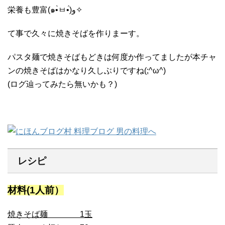
栄養も豊富(๑•̀ㅂ•́)و✧
て事で久々に焼きそばを作りまーす。
パスタ麺で焼きそばもどきは何度か作ってましたが本チャ
ンの焼きそばはかなり久しぶりですね(;^ω^)
(ログ辿ってみたら無いかも？)
レシピ
材料(1人前）
焼きそば麺 1玉