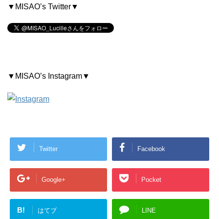
▼MISAO’s Twitter▼
▼MISAO’s Instagram▼
Twitter
Facebook
Google+
Pocket
B!
はてブ
LINE