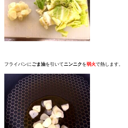
フライパンに
ごま油
を引いて
ニンニク
を
弱火
で熱します。