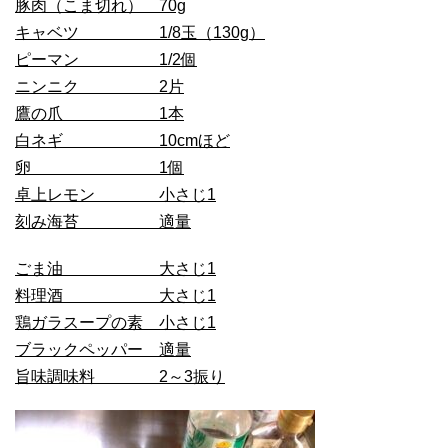
豚肉（こま切れ） 70g
キャベツ 1/8玉（130g）
ピーマン 1/2個
ニンニク 2片
鷹の爪 1本
白ネギ 10cmほど
卵 1個
卓上レモン 小さじ1
刻み海苔 適量
ごま油 大さじ1
料理酒 大さじ1
鶏ガラスープの素 小さじ1
ブラックペッパー 適量
旨味調味料 2～3振り