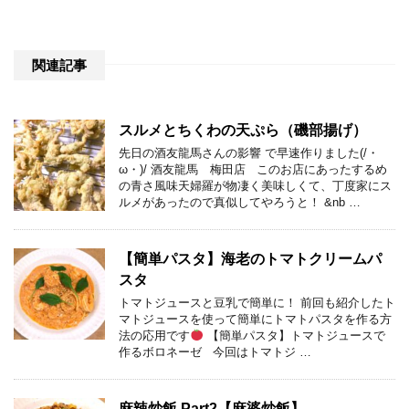
関連記事
スルメとちくわの天ぷら（磯部揚げ）
先日の酒友龍馬さんの影響 で早速作りました(/・
ω・)/ 酒友龍馬 梅田店 このお店にあったするめ
の青さ風味天婦羅が物凄く美味しくて、丁度家にス
ルメがあったので真似してやろうと！ &nb …
【簡単パスタ】海老のトマトクリームパ
スタ
トマトジュースと豆乳で簡単に！ 前回も紹介したト
マトジュースを使って簡単にトマトパスタを作る方
法の応用です
【簡単パスタ】トマトジュースで
作るボロネーゼ 今回はトマトジ …
麻辣炒飯 Part2【麻婆炒飯】