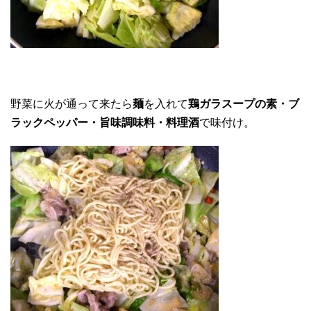
野菜に火が通って来たら
麺
を入れて
鶏ガラスープの素・ブ
ラックペッパー・旨味調味料・料理酒
で味付け。