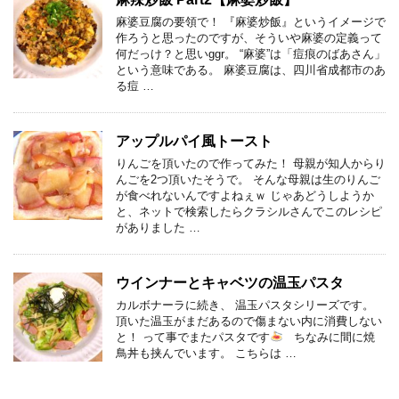
麻婆豆腐の要領で！ 『麻婆炒飯』というイメージで
作ろうと思ったのですが、そういや麻婆の定義って
何だっけ？と思いggr。 “麻婆”は「痘痕のばあさん」
という意味である。 麻婆豆腐は、四川省成都市のあ
る痘 …
アップルパイ風トースト
りんごを頂いたので作ってみた！ 母親が知人からり
んごを2つ頂いたそうで。 そんな母親は生のりんご
が食べれないんですよねぇｗ じゃあどうしようか
と、ネットで検索したらクラシルさんでこのレシピ
がありました …
ウインナーとキャベツの温玉パスタ
カルボナーラに続き、 温玉パスタシリーズです。
頂いた温玉がまだあるので傷まない内に消費しない
と！ って事でまたパスタです
ちなみに間に焼
鳥丼も挟んでいます。 こちらは …