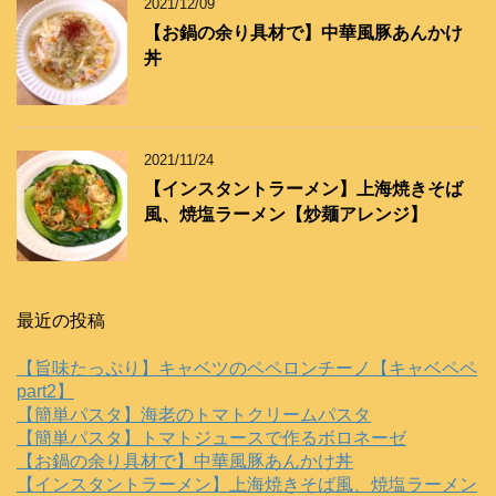
2021/12/09
【お鍋の余り具材で】中華風豚あんかけ
丼
2021/11/24
【インスタントラーメン】上海焼きそば
風、焼塩ラーメン【炒麺アレンジ】
最近の投稿
【旨味たっぷり】キャベツのペペロンチーノ【キャベペペ
part2】
【簡単パスタ】海老のトマトクリームパスタ
【簡単パスタ】トマトジュースで作るボロネーゼ
【お鍋の余り具材で】中華風豚あんかけ丼
【インスタントラーメン】上海焼きそば風、焼塩ラーメン