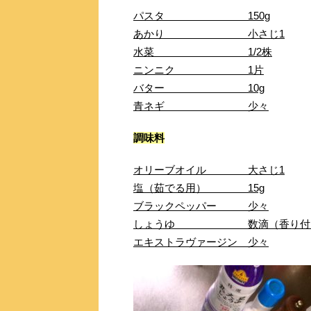
パスタ 150g
あかり 小さじ1
水菜 1/2株
ニンニク 1片
バター 10g
青ネギ 少々
調味料
オリーブオイル 大さじ1
塩（茹でる用） 15g
ブラックペッパー 少々
しょうゆ 数滴（香り付け
エキストラヴァージン 少々