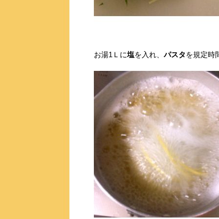
お湯1Ｌに
塩
を入れ、
パスタ
を規定時間