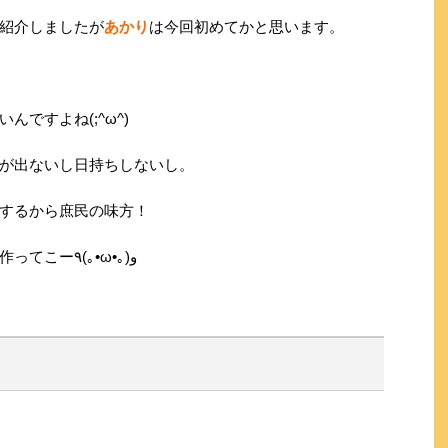
紹介しましたが
あかり
は今回初めてかと思います。
ですよね(;^ω^)
が出ないし日持ちしないし。
するから庶民の味方！
そんな強力な味方をひっさげてパスタ作ってこー٩(｡•ω•｡)و