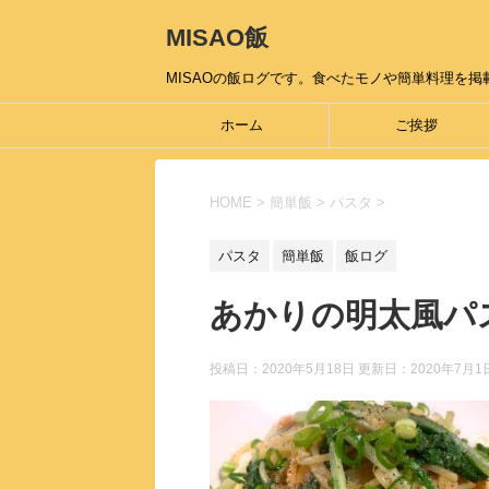
MISAO飯
MISAOの飯ログです。食べたモノや簡単料理を掲載
ホーム
ご挨拶
HOME
>
簡単飯
>
パスタ
>
パスタ
簡単飯
飯ログ
あかりの明太風パ
投稿日：2020年5月18日 更新日：
2020年7月1