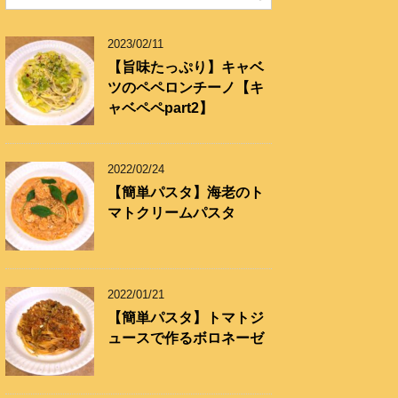
リ
ー
2023/02/11
【旨味たっぷり】キャベ
ツのペペロンチーノ【キ
ャベペペpart2】
2022/02/24
【簡単パスタ】海老のト
マトクリームパスタ
2022/01/21
【簡単パスタ】トマトジ
ュースで作るボロネーゼ