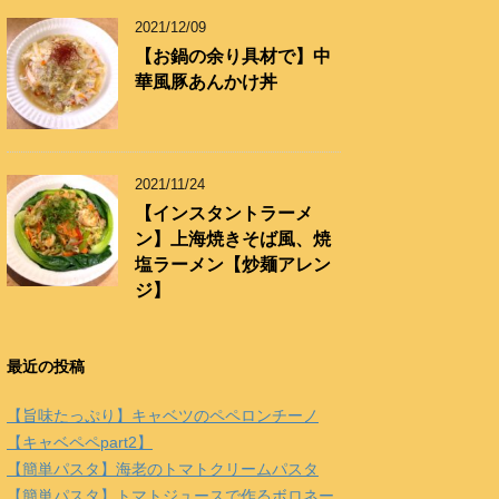
2021/12/09
【お鍋の余り具材で】中
華風豚あんかけ丼
2021/11/24
【インスタントラーメ
ン】上海焼きそば風、焼
塩ラーメン【炒麺アレン
ジ】
最近の投稿
【旨味たっぷり】キャベツのペペロンチーノ
【キャベペペpart2】
【簡単パスタ】海老のトマトクリームパスタ
【簡単パスタ】トマトジュースで作るボロネー