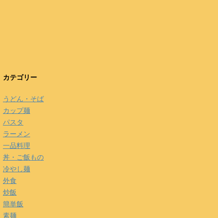
カテゴリー
うどん・そば
カップ麺
パスタ
ラーメン
一品料理
丼・ご飯もの
冷やし麺
外食
炒飯
簡単飯
素麺