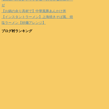
ゼ
【お鍋の余り具材で】中華風豚あんかけ丼
【インスタントラーメン】上海焼きそば風、焼
塩ラーメン【炒麺アレンジ】
ブログ村ランキング