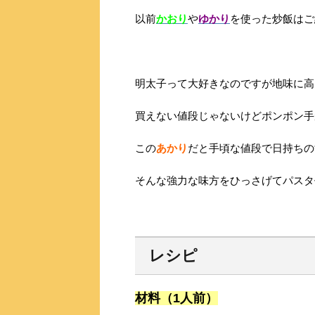
以前
かおり
や
ゆかり
を使った炒飯はご
明太子って大好きなのですが地味に高いん
買えない値段じゃないけどポンポン手
この
あかり
だと手頃な値段で日持ちの
レシピ
材料（1人前）