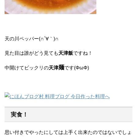
天の川ペッパー(∩´∀｀)∩
見た目は誰がどう見ても
天津飯
ですね！
麺
中開けてビックリの
天津
です(ΦωΦ)
実食！
思い付きでやったにしては上手く出来たのではないでしょ