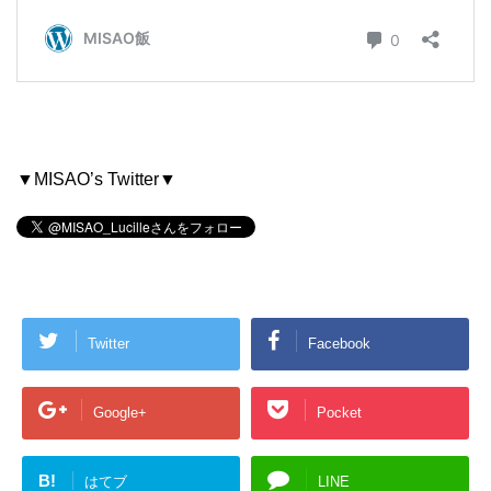
▼MISAO’s Twitter▼
Twitter
Facebook
Google+
Pocket
B!
はてブ
LINE