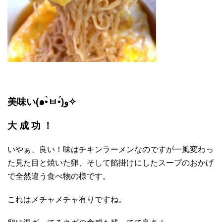
美味い(๑•̀ㅂ•́)و✧
大 成 功 ！
いやぁ、良い！味はチキンラーメンなのですが一風変わっ
た見た目と焼いた卵、そして餡掛けにしたスープのおかげ
で全然違う食べ物の様です。
これはメチャメチャ有りですね。