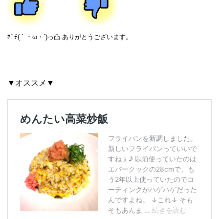
ﾎﾟﾁ(｀・ω・´)っ凸 ありがとうございます。
▼オススメ▼