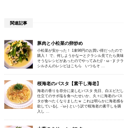
関連記事
豚肉と小松菜の卵炒め
小松菜が安かった！ 1束98円のお買い得だったので
購入！ で、何しようかなーとクラシル見てたら美味
そうなレシピがあったのでやってみた(/・ω・)/ クラ
シルさんのレシピはこちら いつもそ …
桜海老のパスタ【素干し海老】
海老の香りを存分に楽しむパスタ 先日、白エビだし
仕立てのサポ塩を食べたせいか、久々に海老のパス
タが食べたくなりましたｗ これは明らかに海老感を
欲している(。-`ω-) という訳で桜海老の素干しを購
入し …