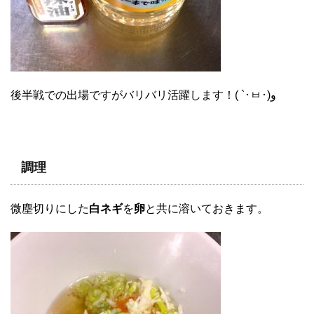
後半戦での出場ですがバリバリ活躍します！( `･ㅂ･)و
調理
微塵切りにした
白ネギ
を
卵
と共に溶いておきます。