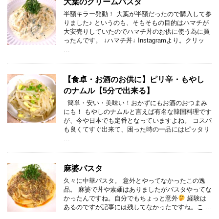
大葉のクリームパスタ
半額キラー発動！ 大葉が半額だったので購入して参
りました♪ というのも、そもそもの目的はハマチが
大安売りしていたのでハマチ丼のお供に使う為に買
ったんです。 ↓ハマチ丼↓ Instagramより。クリッ
…
【食卓・お酒のお供に】ピリ辛・もやし
のナムル【5分で出来る】
簡単・安い・美味い！おかずにもお酒のおつまみ
にも！ もやしのナムルと言えば有名な韓国料理です
が、今や日本でも定番となっていますよね。 コスパ
も良くてすぐ出来て、困った時の一品にはピッタリ
…
麻婆パスタ
久々に中華パスタ。 意外とやってなかったこの逸
品。 麻婆で丼や素麺はありましたがパスタやってな
かったんですね。自分でもちょっと意外
経験は
あるのですが記事には残してなかったですね。こ …