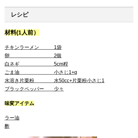
レシピ
材料(1人前）
チキンラーメン 1袋
卵 2個
白ネギ 5cm程
ごま油 小さじ1+α
水溶き片栗粉 水50cc+片栗粉小さじ1
ブラックペッパー 少々
味変アイテム
ラー油
酢