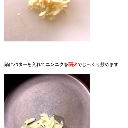
鍋に
バター
を入れて
ニンニク
を
弱火
でじっくり炒めます