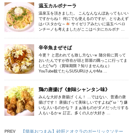
温玉カルボナーラ
温泉玉を頂きました。 こんなんなんぼあってもいい
ですからね！ 何にでも使えるのですが、とりあえず
はパスタかな～
サイゼリアみたいに温玉ペペロ
ンチーノも考えましたがここはベタにカルボナ …
辛辛魚まぜそば
今更？ と思われても致し方ないｗ 随分前に買って
おいたんですが存在が頭と部屋の隅っこに行ってま
した(;^ω^) （賞味期限？知りませんねぇ）
YouTube観てたらSUSURUさんやMa …
鶏の唐揚げ《創味シャンタン味》
みんな大好き唐揚げ くん！ …ではない、普通の唐
揚げです！ 唐揚げって美味しいですよね(*´ω｀*) 嫌
いな人いるのかな？ まぁ油ものがダメだったりする
人もいるかｗ 訂正。多くの人が大好き …
PREV
【簡単おつまみ】砂肝とオクラのガーリックソテー