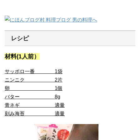
レシピ
材料(1人前）
サッポロ一番 1袋
ニンニク 2片
卵 1個
バター 8g
青ネギ 適量
刻み海苔 適量