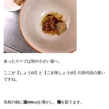
余ったスープは別の小さい器へ。
ここが【しょうゆ】と【ごま味しょうゆ】の添付品の違い
ですね。
先程の鍋に
湯
を沸かし、
麺
を茹でます。
(500cc)