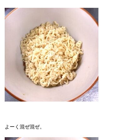
よーく混ぜ混ぜ。