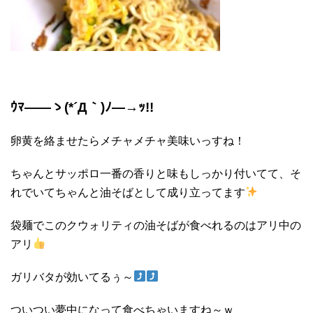
ｳﾏ――ゝ(*´Д｀)ﾉ―→ｯ!!
卵黄を絡ませたらメチャメチャ美味いっすね！
ちゃんとサッポロ一番の香りと味もしっかり付いてて、そ
れでいてちゃんと油そばとして成り立ってます
袋麺でこのクウォリティの油そばが食べれるのはアリ中の
アリ
ガリバタが効いてるぅ～
ついつい夢中になって食べちゃいますね～ｗ