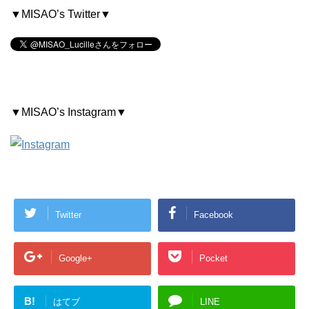
▼MISAO’s Twitter▼
▼MISAO’s Instagram▼
Twitter
Facebook
Google+
Pocket
B!
はてブ
LINE