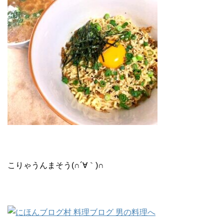
こりゃうんまそう(∩´∀｀)∩