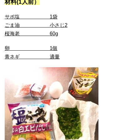
材料(1人前）
サポ塩 1袋
ごま油 小さじ2
桜海老 60g
卵 1個
青ネギ 適量