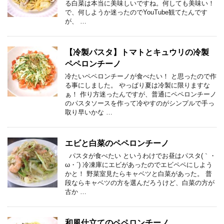
る白菜は本当に美味しいですね。何しても美味い！
で、何しようか迷ったのでYouTube観てたんです
が、 …
【冷製パスタ】トマトとキュウリの冷製
ペペロンチーノ
冷たいペペロンチーノが食べたい！ と思ったので作
る事にしました。 やっぱり夏は冷製に限りますな
ぁ！ 作り方迷ったんですが、普通にペペロンチーノ
のパスタソースを作って冷やすのがシンプルで手っ
取り早いかな …
エビと白菜のペペロンチーノ
パスタが食べたい というわけでお昼はパスタ(｀・
ω・´) 冷凍庫にエビがあったのでエビペペにしよう
かと！ 野菜室見たらキャベツと白菜があった。 普
段ならキャベツの方を選んだろうけど、白菜の方が
古か …
和風仕立てのペペロンチーノ