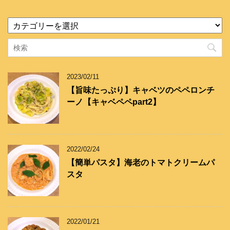
カ
テ
ゴ
リ
ー
2023/02/11
【旨味たっぷり】キャベツのペペロンチ
ーノ【キャベペペpart2】
2022/02/24
【簡単パスタ】海老のトマトクリームパ
スタ
2022/01/21