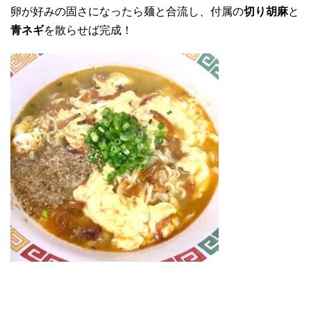
卵が好みの固さになったら麺と合流し、付属の
切り胡麻
と
青ネギ
を散らせば完成！