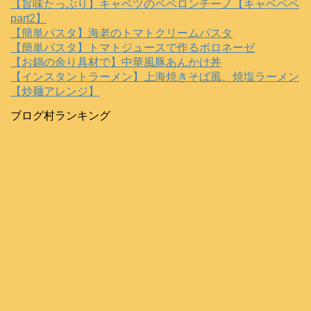
【旨味たっぷり】キャベツのペペロンチーノ【キャベペペ
part2】
【簡単パスタ】海老のトマトクリームパスタ
【簡単パスタ】トマトジュースで作るボロネーゼ
【お鍋の余り具材で】中華風豚あんかけ丼
【インスタントラーメン】上海焼きそば風、焼塩ラーメン
【炒麺アレンジ】
ブログ村ランキング