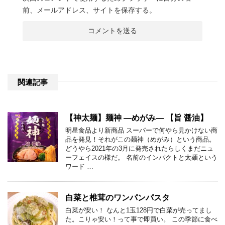
前、メールアドレス、サイトを保存する。
関連記事
【神太麺】麺神 ―めがみ― 【旨 醤油】
明星食品より新商品 スーパーで何やら見かけない商
品を発見！それがこの麺神（めがみ）という商品。
どうやら2021年の3月に発売されたらしくまだニュ
ーフェイスの様だ。 名前のインパクトと太麺という
ワード …
白菜と椎茸のワンパンパスタ
白菜が安い！ なんと1玉128円で白菜が売ってまし
た。こりゃ安い！って事で即買い。 この季節に食べ