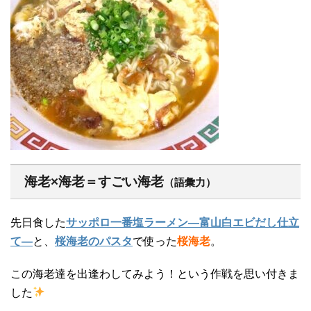
海老×海老＝すごい海老
（語彙力）
先日食した
サッポロ一番塩ラーメン―富山白エビだし仕立
て―
と、
桜海老のパスタ
で使った
桜海老
。
この海老達を出逢わしてみよう！という作戦を思い付きま
した