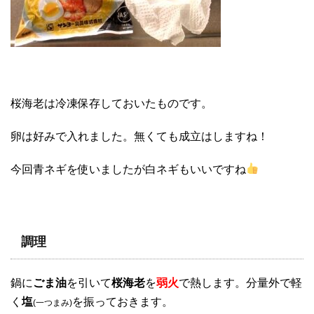
桜海老は冷凍保存しておいたものです。
卵は好みで入れました。無くても成立はしますね！
今回青ネギを使いましたが白ネギもいいですね
調理
鍋に
ごま油
を引いて
桜海老
を
弱火
で熱します。分量外で軽
く
塩
を振っておきます。
(一つまみ)