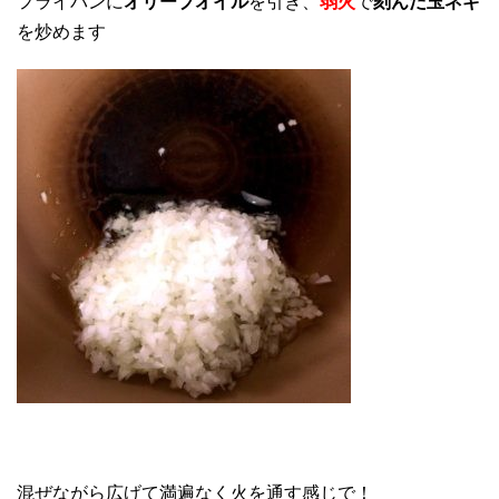
フライパンに
オリーブオイル
を引き、
弱火
で
刻んだ玉ネギ
を炒めます
混ぜながら広げて満遍なく火を通す感じで！