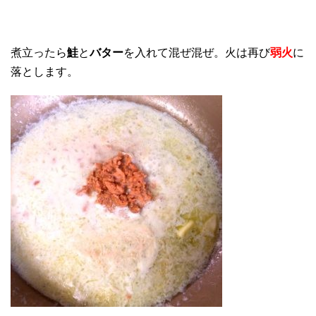
煮立ったら
鮭
と
バター
を入れて混ぜ混ぜ。火は再び
弱火
に
落とします。