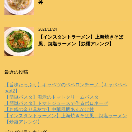
丼
2021/11/24
【インスタントラーメン】上海焼きそば
風、焼塩ラーメン【炒麺アレンジ】
最近の投稿
【旨味たっぷり】キャベツのペペロンチーノ【キャベペペ
part2】
【簡単パスタ】海老のトマトクリームパスタ
【簡単パスタ】トマトジュースで作るボロネーゼ
【お鍋の余り具材で】中華風豚あんかけ丼
【インスタントラーメン】上海焼きそば風、焼塩ラーメン
【炒麺アレンジ】