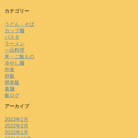
カテゴリー
うどん・そば
カップ麺
パスタ
ラーメン
一品料理
丼・ご飯もの
冷やし麺
外食
炒飯
簡単飯
素麺
飯ログ
アーカイブ
2023年2月
2022年2月
2022年1月