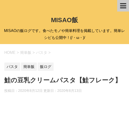
MISAO飯
MISAOの飯ログです。食べたモノや簡単料理を掲載しています。簡単レ
シピも公開中！(/・ω・)/
HOME
>
簡単飯
>
パスタ
>
パスタ
簡単飯
飯ログ
鮭の豆乳クリームパスタ【鮭フレーク】
投稿日：2020年8月12日 更新日：
2020年8月13日