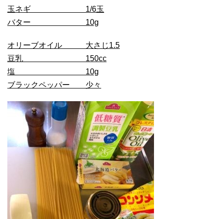
玉ネギ 1/6玉
バター 10g
オリーブオイル 大さじ1.5
豆乳 150cc
塩 10g
ブラックペッパー 少々