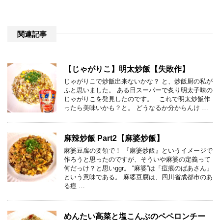
関連記事
【じゃがりこ】明太炒飯【失敗作】
じゃがりこで炒飯出来ないかな？ と、炒飯厨の私が
ふと思いました。 ある日スーパーで炙り明太子味の
じゃがりこを発見したのです。 これで明太炒飯作
ったら美味いかも？と。 どうなるか分からんけ …
麻辣炒飯 Part2【麻婆炒飯】
麻婆豆腐の要領で！ 『麻婆炒飯』というイメージで
作ろうと思ったのですが、そういや麻婆の定義って
何だっけ？と思いggr。 “麻婆”は「痘痕のばあさん」
という意味である。 麻婆豆腐は、四川省成都市のあ
る痘 …
めんたい高菜と塩こんぶのペペロンチー