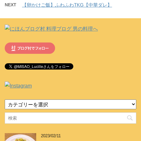
NEXT
【卵かけご飯】ふわふわTKG【中華ダレ】
カ
テ
ゴ
リ
ー
2023/02/11