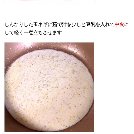
しんなりした玉ネギに
茹で汁
を少しと
豆乳
を入れて
中火
に
して軽く一煮立ちさせます