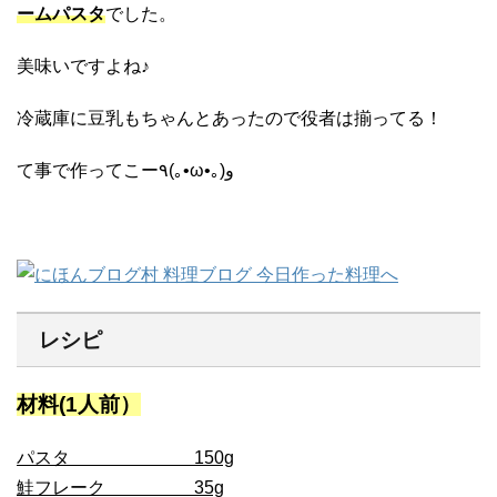
ームパスタ
でした。
美味いですよね♪
冷蔵庫に豆乳もちゃんとあったので役者は揃ってる！
て事で作ってこー٩(｡•ω•｡)و
レシピ
材料(1人前）
パスタ 150g
鮭フレーク 35g