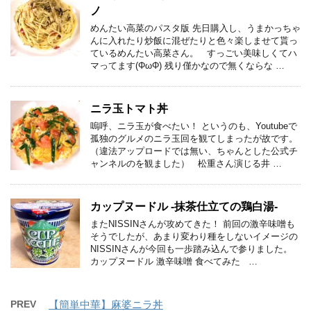
ノ
めんたい高菜のパスタ版 先日購入し、うまかっちゃ
んに入れたり炒飯に混ぜたりと色々楽しませて貰っ
ているめんたい高菜さん。 すっごい美味しくてハ
マってます(ΦωΦ) 残り僅かなので無くならな …
ニラ玉トマト丼
嗚呼、ニラ玉が食べたい！ というのも、Youtubeで
孤独のグルメのニラ玉回を観てしまったが故です。
（違法アップロードでは無い、ちゃんとした公式チ
ャンネルのを観ました） 松重さん演じる井 …
カップヌードル -抹茶仕立ての鶏白湯-
またNISSINさんが攻めてきた！ 前回の激辛味噌も
そうでしたが、あまり変わり種をしないイメージの
NISSINさんが今回も一歩踏み込んで参りました。
カップヌードル 激辛味噌 食べてみた …
PREV
【簡単中華】麻婆ニラ丼