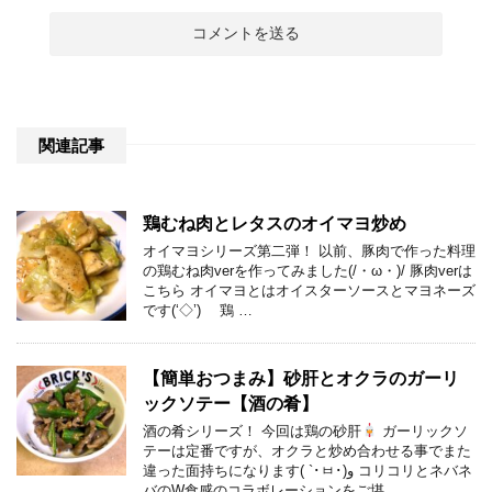
関連記事
鶏むね肉とレタスのオイマヨ炒め
オイマヨシリーズ第二弾！ 以前、豚肉で作った料理
の鶏むね肉verを作ってみました(/・ω・)/ 豚肉verは
こちら オイマヨとはオイスターソースとマヨネーズ
です(‘◇’)ゞ 鶏 …
【簡単おつまみ】砂肝とオクラのガーリ
ックソテー【酒の肴】
酒の肴シリーズ！ 今回は鶏の砂肝
ガーリックソ
テーは定番ですが、オクラと炒め合わせる事でまた
違った面持ちになります( `･ㅂ･)و コリコリとネバネ
バのW食感のコラボレーションをご堪 …