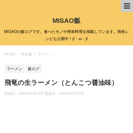
MISAO飯
MISAOの飯ログです。食べたモノや簡単料理を掲載しています。簡単レ
シピも公開中！(/・ω・)/
HOME
>
簡単飯
>
ラーメン
>
ラーメン
飯ログ
飛竜の生ラーメン（とんこつ醤油味）
投稿日：2020年2月18日 更新日：
2020年2月28日