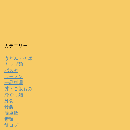
カテゴリー
うどん・そば
カップ麺
パスタ
ラーメン
一品料理
丼・ご飯もの
冷やし麺
外食
炒飯
簡単飯
素麺
飯ログ