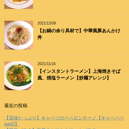
2021/12/09
【お鍋の余り具材で】中華風豚あんかけ
丼
2021/11/24
【インスタントラーメン】上海焼きそば
風、焼塩ラーメン【炒麺アレンジ】
最近の投稿
【旨味たっぷり】キャベツのペペロンチーノ【キャベペペ
part2】