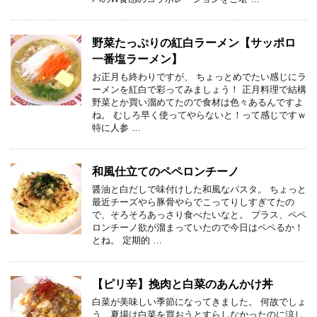
野菜たっぷりの紅白ラーメン【サッポロ
一番塩ラーメン】
お正月も終わりですが、 ちょっとめでたい感じにラ
ーメンを紅白で彩ってみましょう！ 正月料理で結構
野菜とか買い溜めてたので食材は色々あるんですよ
ね。 むしろ早く使ってやらないと！って感じですｗ
特に人参 …
和風仕立てのペペロンチーノ
醤油と白だしで味付けした和風なパスタ。 ちょっと
最近チーズやら豚骨やらでこってりしすぎてたの
で、そろそろあっさり食べたいなと。 プラス、ペペ
ロンチーノ欲が溜まっていたので今日はペペるか！
とね。 定期的 …
【ピリ辛】挽肉と白菜のあんかけ丼
白菜が美味しい季節になってきました。 何故でしょ
う、夏場は白菜を買おうとすらしなかったのに涼し