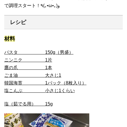
で調理スタート！٩(｡•ω•｡)و
レシピ
材料
パスタ 150g（男盛）
ニンニク 1片
鷹の爪 1本
ごま油 大さじ1
韓国海苔 1パック（8枚入り）
塩こんぶ 小さじ1くらい
塩（茹でる用） 15g