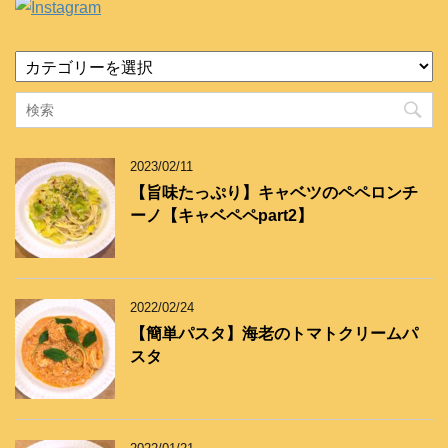
カ
テ
ゴ
リ
ー
2023/02/11
【旨味たっぷり】キャベツのペペロンチ
ーノ【キャベペペpart2】
2022/02/24
【簡単パスタ】海老のトマトクリームパ
スタ