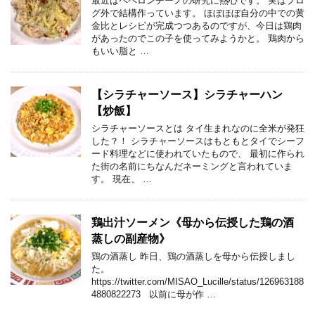
最近はペペロンチーノの研究に熱心です。 実はブロ
グ外で結構作っています。 ほぼほぼ自分の中での黄
金比とレシピが完成つつあるのですが、今日は鶏肉
があったのでこの子を使ってみようかと。 鶏肉から
もいい脂と …
【シラチャーソース】シラチャーハン
【炒飯】
シラチャーソースとは タイ生まれなのに全米が発狂
した？！ シラチャーソースはもともとタイでシーフ
ード料理などに使われていたもので、 最初に作られ
た街の名前にちなんだネーミングと言われていま
す。 現在、 …
鶏出汁ソーメン《母から伝授した鶏の酒
蒸しの副産物》
鶏の酒蒸し 昨日、鶏の酒蒸しを母から伝授しまし
た。
https://twitter.com/MISAO_Lucille/status/126963188
4880822273 以前に母が作 …