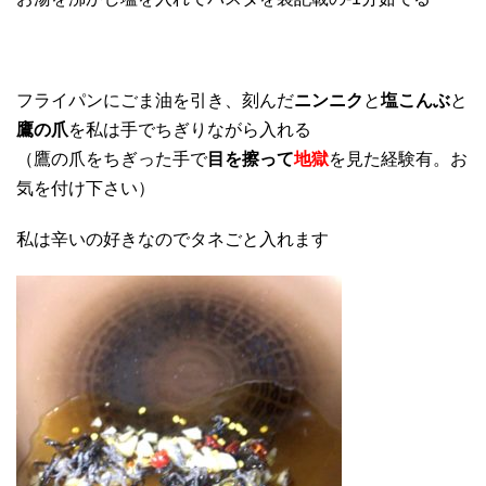
フライパンにごま油を引き、刻んだ
ニンニク
と
塩こんぶ
と
鷹の爪
を私は手でちぎりながら入れる
（鷹の爪をちぎった手で
目を擦って
地獄
を見た経験有。お
気を付け下さい）
私は辛いの好きなのでタネごと入れます