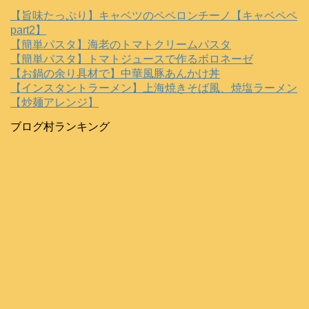
【旨味たっぷり】キャベツのペペロンチーノ【キャベペペ
part2】
【簡単パスタ】海老のトマトクリームパスタ
【簡単パスタ】トマトジュースで作るボロネーゼ
【お鍋の余り具材で】中華風豚あんかけ丼
【インスタントラーメン】上海焼きそば風、焼塩ラーメン
【炒麺アレンジ】
ブログ村ランキング