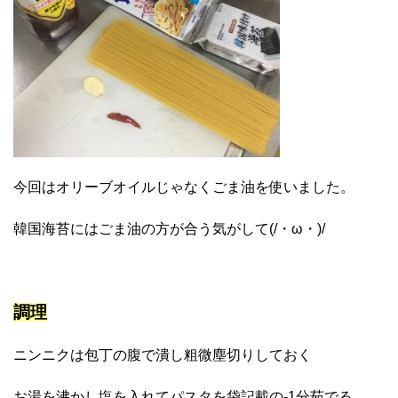
今回はオリーブオイルじゃなくごま油を使いました。
韓国海苔にはごま油の方が合う気がして(/・ω・)/
調理
ニンニクは包丁の腹で潰し粗微塵切りしておく
お湯を沸かし塩を入れてパスタを袋記載の-1分茹でる