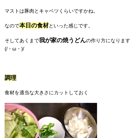
マストは豚肉とキャベツくらいですかね。
本日の食材
なので
といった感じです。
我が家の焼うどん
そしてあくまで
の作り方になります
(/・ω・)/
調理
食材を適当な大きさにカットしておく