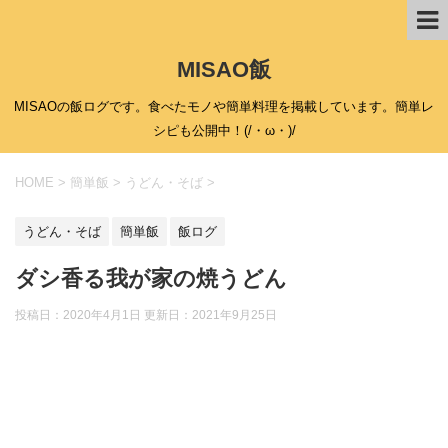
MISAO飯
MISAOの飯ログです。食べたモノや簡単料理を掲載しています。簡単レ
シピも公開中！(/・ω・)/
HOME
>
簡単飯
>
うどん・そば
>
うどん・そば
簡単飯
飯ログ
ダシ香る我が家の焼うどん
投稿日：2020年4月1日 更新日：
2021年9月25日