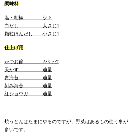
調味料
塩・胡椒 少々
白だし 大さじ1
顆粒ほんだし 小さじ1
仕上げ用
かつお節 2パック
天かす 適量
青海苔 適量
刻み海苔 適量
紅ショウガ 適量
焼うどんはたまにやるのですが、野菜はあるもの使う事が
多いです。