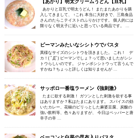
【あかり】明太クリームうどん【豆乳】
あかりと豆乳で明太うどん！ またまたあかりを購
入してきまして、 ↑これ 本当に大好きで、三島食品
さんのたらこテイストのふりかけです。 個人的には
限りなく明太子に近いと思っている商品です。 …
ピーマンみたいなシシトウでパスタ
異様なサイズのシシトウを頂きました。 これ！ デ
カ！( ﾟДﾟ) ピーマンでしょ？って思いましたがシシ
トウらしいのです。 ジャンボシシトウって言うんで
すかね？ちょっと詳しくは知りませんが …
サッポロ一番塩ラーメン《強刺激》
たまに欲する刺激！ ガツンとした刺激を欲する事
はありますか？私はたまにあります。 スパイスの効
いたカレー、花椒のビリっとした麻婆豆腐、炭酸の
強い飲料等、色々ありますが、 今日はペッパーと唐
辛子の辛 …
ベーコンと白菜の昆布入りパスタ