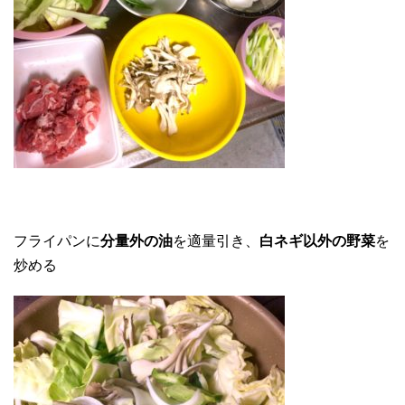
フライパンに
分量外の油
を適量引き、
白ネギ以外の野菜
を
炒める