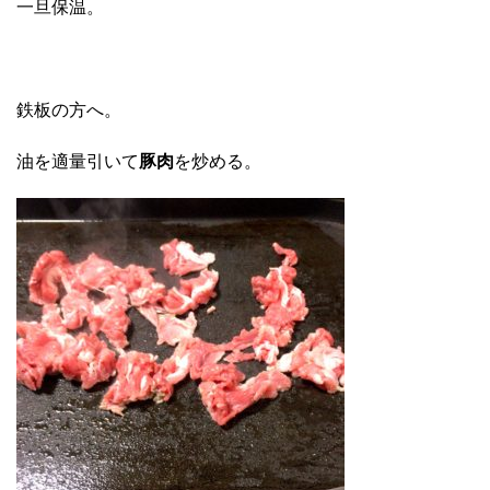
一旦保温。
鉄板の方へ。
油を適量引いて
豚肉
を炒める。