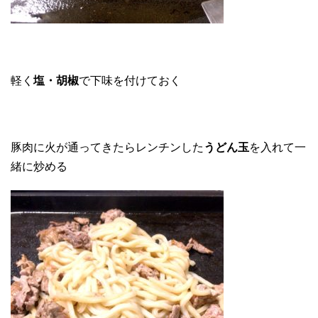
軽く
塩・胡椒
で下味を付けておく
豚肉に火が通ってきたらレンチンした
うどん玉
を入れて一
緒に炒める