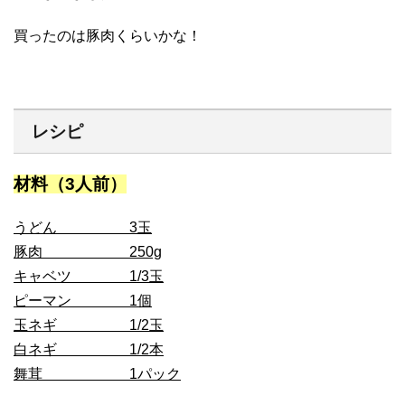
買ったのは豚肉くらいかな！
レシピ
材料（3人前）
うどん 3玉
豚肉 250g
キャベツ 1/3玉
ピーマン 1個
玉ネギ 1/2玉
白ネギ 1/2本
舞茸 1パック