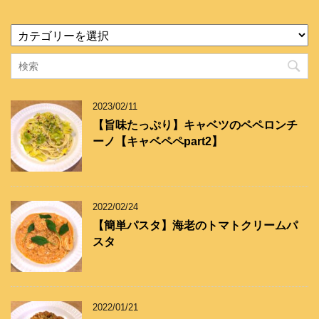
カ
テ
ゴ
リ
ー
2023/02/11
【旨味たっぷり】キャベツのペペロンチ
ーノ【キャベペペpart2】
2022/02/24
【簡単パスタ】海老のトマトクリームパ
スタ
2022/01/21