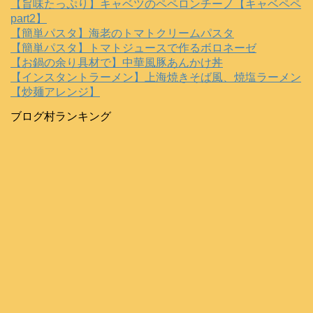
【旨味たっぷり】キャベツのペペロンチーノ【キャベペペ
part2】
【簡単パスタ】海老のトマトクリームパスタ
【簡単パスタ】トマトジュースで作るボロネーゼ
【お鍋の余り具材で】中華風豚あんかけ丼
【インスタントラーメン】上海焼きそば風、焼塩ラーメン
【炒麺アレンジ】
ブログ村ランキング