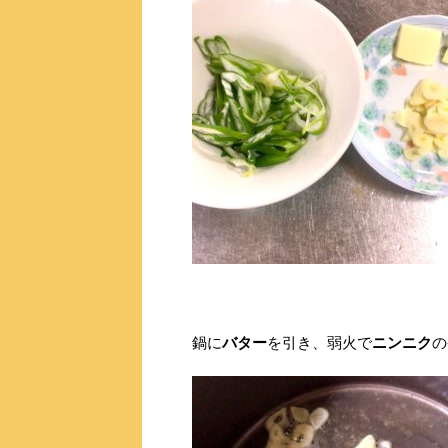
鍋に
バター
を引き、弱火で
ニンニク
の