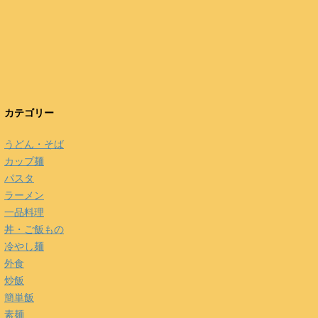
カテゴリー
うどん・そば
カップ麺
パスタ
ラーメン
一品料理
丼・ご飯もの
冷やし麺
外食
炒飯
簡単飯
素麺