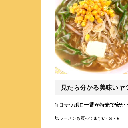
見たら分かる美味いヤ
サッポロ一番が特売で安か
昨日
塩ラーメンも買ってます(/・ω・)/