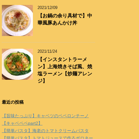
2021/12/09
【お鍋の余り具材で】中
華風豚あんかけ丼
2021/11/24
【インスタントラーメ
ン】上海焼きそば風、焼
塩ラーメン【炒麺アレン
ジ】
最近の投稿
【旨味たっぷり】キャベツのペペロンチーノ
【キャベペペpart2】
【簡単パスタ】海老のトマトクリームパスタ
【簡単パスタ】トマトジュースで作るボロネー