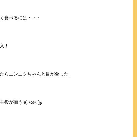
く食べるには・・・
入！
たらニンニクちゃんと目が合った。
とニンニクちゃんをナンパし、今日の主役が揃う٩(｡•ω•｡)و