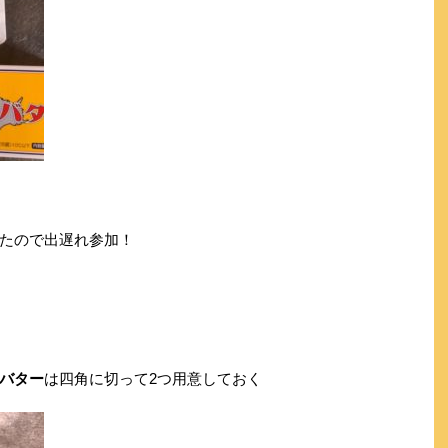
たので出遅れ参加！
バター
は四角に切って2つ用意しておく