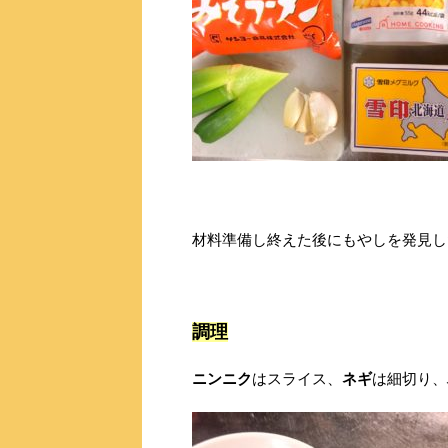
材料準備し終えた後にもやしを発見し
調理
ニンニク
はスライス、
ネギ
は細切り、