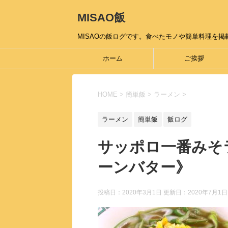
MISAO飯
MISAOの飯ログです。食べたモノや簡単料理を掲載
ホーム
ご挨拶
HOME
>
簡単飯
>
ラーメン
>
ラーメン
簡単飯
飯ログ
サッポロ一番みそ
ーンバター》
投稿日：2020年3月1日 更新日：
2020年7月1日