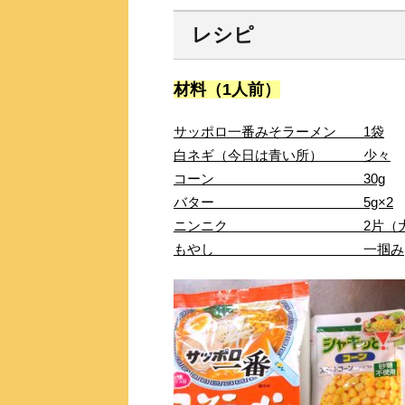
レシピ
材料（1人前）
サッポロ一番みそラーメン 1袋
白ネギ（今日は青い所） 少々
コーン 30g
バター 5g×2
ニンニク 2片（大1、
もやし 一掴み