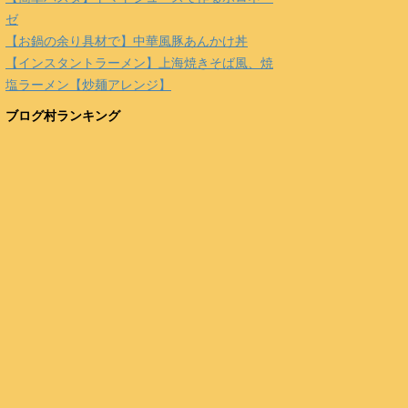
ゼ
【お鍋の余り具材で】中華風豚あんかけ丼
【インスタントラーメン】上海焼きそば風、焼
塩ラーメン【炒麺アレンジ】
ブログ村ランキング