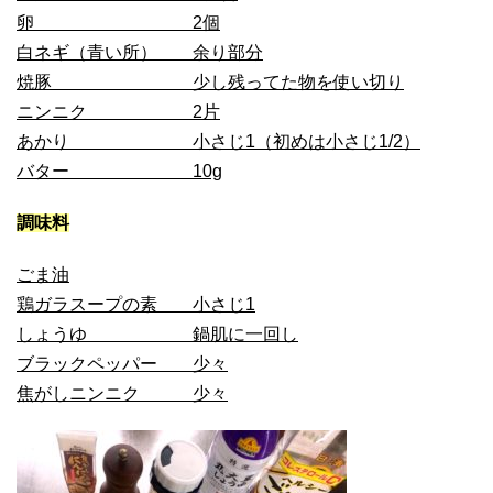
卵 2個
白ネギ（青い所） 余り部分
焼豚 少し残ってた物を使い切り
ニンニク 2片
あかり 小さじ1（初めは小さじ1/2）
バター 10g
調味料
ごま油
鶏ガラスープの素 小さじ1
しょうゆ 鍋肌に一回し
ブラックペッパー 少々
焦がしニンニク 少々