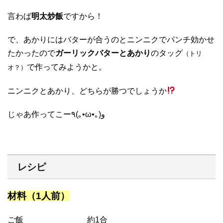
言わば
明太炒飯
ですから！
で、あかりにはバターが合うのとニンニクでパンチ効かせ
たかったので
ガーリックバターとあかり
のタッグ
（トリ
で作ってみようかと。
オ？）
ニンニクとあかり、どちらが勝つでしょうか
じゃあ作ってこー٩(｡•ω•｡)و
レシピ
材料（1人前）
ご飯 約1合