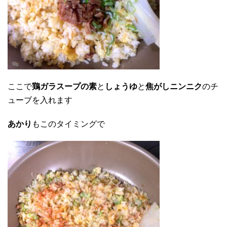
ここで
鶏ガラスープの素
と
しょうゆ
と
焦がしニンニク
のチ
ューブを入れます
あかり
もこのタイミングで