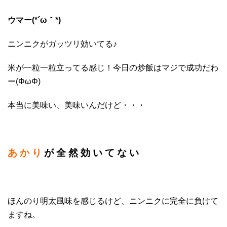
ウマー(*´ω｀*)
ニンニクがガッツリ効いてる♪
米が一粒一粒立ってる感じ！今日の炒飯はマジで成功だわ
ー(ΦωΦ)
本当に美味い、美味いんだけど・・・
あ か り
が 全 然 効 い て な い
ほんのり明太風味を感じるけど、ニンニクに完全に負けて
ますね。