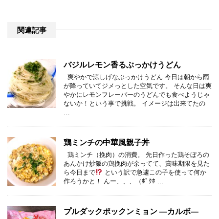
関連記事
バジルレモン香るぶっかけうどん
爽やかで涼しげなぶっかけうどん 今日は朝から雨
が降っていてジメっとした空気です。 そんな日は爽
やかにレモンフレーバーのうどんでも食べようじゃ
ないか！という事で挑戦。 イメージは出来てたの
…
鶏ミンチの中華風親子丼
鶏ミンチ（挽肉）の消費。 先日作った鶏そぼろの
あんかけ炒飯の鶏挽肉が余ってて、賞味期限を見た
ら今日まで
という訳で急遽この子を使って何か
作ろうかと！ んー、、、（ﾎﾟｸﾎ …
プルダックポックンミョン ―カルボ―