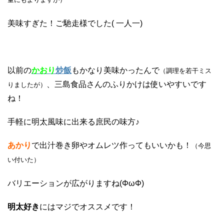
美味すぎた！ご馳走様でした( 一人一)
以前の
かおり
炒飯
もかなり美味かったんで
（調理を若干ミス
、三島食品さんのふりかけは使いやすいです
りましたが）
ね！
手軽に明太風味に出来る庶民の味方♪
あかり
で出汁巻き卵やオムレツ作ってもいいかも！
（今思
い付いた）
バリエーションが広がりますね(ΦωΦ)
明太好き
にはマジでオススメです！