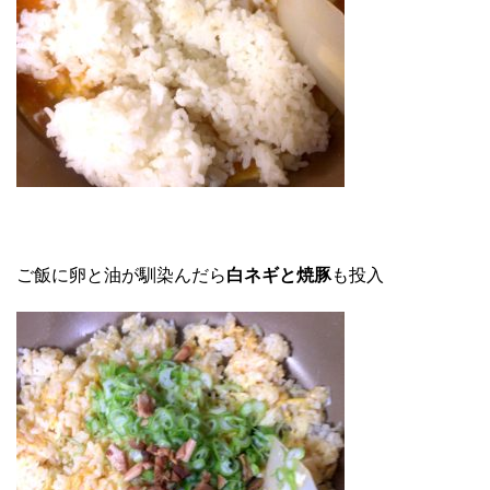
ご飯に卵と油が馴染んだら
白ネギと焼豚
も投入