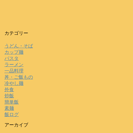
カテゴリー
うどん・そば
カップ麺
パスタ
ラーメン
一品料理
丼・ご飯もの
冷やし麺
外食
炒飯
簡単飯
素麺
飯ログ
アーカイブ