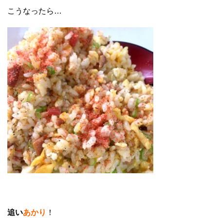
こうなったら…
追い
あかり
！