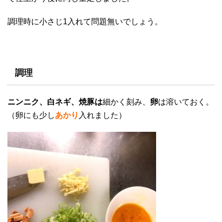
調理時に小さじ1入れて問題無いでしょう。
調理
ニンニク、白ネギ、焼豚は
細かく刻み、
卵
は溶いておく。
（卵にも少し
あかり
入れました）