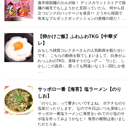
激辛韓国麺のカルボ味！ ディスカウントストアで袋
麺の補充でもしようかと見回っていたら、何やら目
立つピンクのパッケージを発見
どうやら韓国で
有名なプルダックポックンミョンの亜種の様だ！ …
【卵かけご飯】ふわふわTKG【中華ダ
レ】
おもしろ雑貨コレクターさんの人気動画を観たせい
です。 こちらの動画を観てしまいまして、白身がふ
わっふわのTKG、美味そうだな―(*´﹃｀*)っと。 し
かし↓この器具↓、買っても間違いなく1～2回しか使
…
サッポロ一番【海苔】塩ラーメン【のり
しお】
「のりしお」って響きいいですよね。 ポテチものり
塩派だったりします。 なので今日はいつも美味しい
サッポロ一番塩ラーメンに海苔をいれてのり塩のサ
ポ塩を作ってみようかなと！ 海苔の種類は迷いまし
たがとりあ …