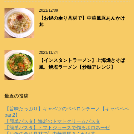
2021/12/09
【お鍋の余り具材で】中華風豚あんかけ
丼
2021/11/24
【インスタントラーメン】上海焼きそば
風、焼塩ラーメン【炒麺アレンジ】
最近の投稿
【旨味たっぷり】キャベツのペペロンチーノ【キャベペペ
part2】
【簡単パスタ】海老のトマトクリームパスタ
【簡単パスタ】トマトジュースで作るボロネーゼ
【お鍋の余り具材で】中華風豚あんかけ丼