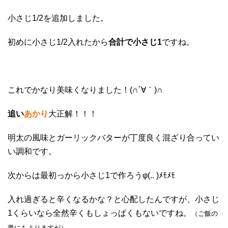
小さじ1/2を追加しました。
初めに小さじ1/2入れたから
合計で小さじ1
ですね。
これでかなり美味くなりました！(∩´∀｀)∩
追い
あかり
大正解！！！
明太の風味とガーリックバターが丁度良く混ざり合ってい
い調和です。
次からは最初っから小さじ1で作ろうφ(.. )ﾒﾓﾒﾓ
入れ過ぎると辛くなるかな？と心配したんですが、小さじ
1くらいなら全然辛くもしょっぱくもないですね。
（ご飯の
量にもよりますが）