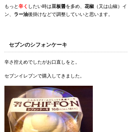
もっと
辛く
したい時は
豆板醤
を多め、
花椒
（又は山椒）イ
ン、
ラー油
後掛けなどで調整していいと思います。
セブンのシフォンケーキ
辛さ控えめでしたがお口直しをと。
セブンイレブンで購入してきました。