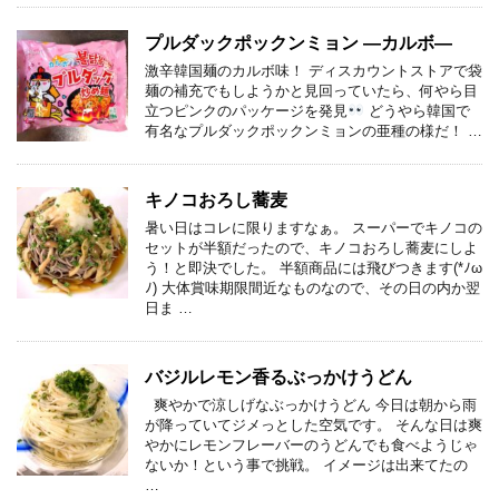
プルダックポックンミョン ―カルボ―
激辛韓国麺のカルボ味！ ディスカウントストアで袋
麺の補充でもしようかと見回っていたら、何やら目
立つピンクのパッケージを発見
どうやら韓国で
有名なプルダックポックンミョンの亜種の様だ！ …
キノコおろし蕎麦
暑い日はコレに限りますなぁ。 スーパーでキノコの
セットが半額だったので、キノコおろし蕎麦にしよ
う！と即決でした。 半額商品には飛びつきます(*ﾉω
ﾉ) 大体賞味期限間近なものなので、その日の内か翌
日ま …
バジルレモン香るぶっかけうどん
爽やかで涼しげなぶっかけうどん 今日は朝から雨
が降っていてジメっとした空気です。 そんな日は爽
やかにレモンフレーバーのうどんでも食べようじゃ
ないか！という事で挑戦。 イメージは出来てたの
…