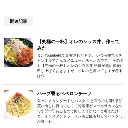
関連記事
【究極の一杯】オレのシラス丼。作って
みた
またYoutube観て影響されたヤツ。 いつも観てるチ
ャンネルでこんなメニューがあったのです。 その名
も【究極の一杯】オレのシラス丼 語弊が無い様先に
申し上げておきますが、オレのと書いてますが考案
はワ …
ハーブ香るペペロンチーノ
久々にスタンダードなパスタ！ と言うのも3日ほど
買い出しに行ってなくて冷蔵庫がスッカラカンなの
です(;^ω^) あるもので何しようかなーと考えたけ
ど、インスタントラーメンもご飯も無くてパスタし
か食うも …