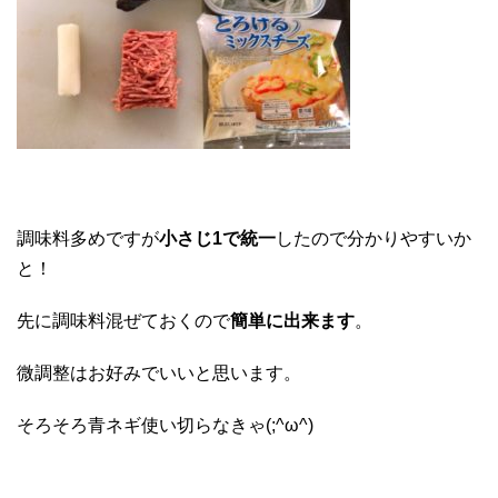
調味料多めですが
小さじ1で統一
したので分かりやすいか
と！
先に調味料混ぜておくので
簡単に出来ます
。
微調整はお好みでいいと思います。
そろそろ青ネギ使い切らなきゃ(;^ω^)