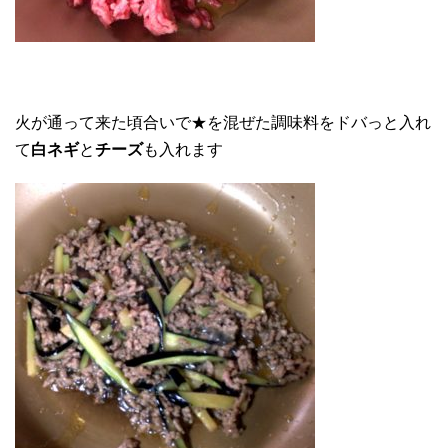
火が通って来た頃合いで★を混ぜた調味料をドバっと入れ
て
白ネギ
と
チーズ
も入れます