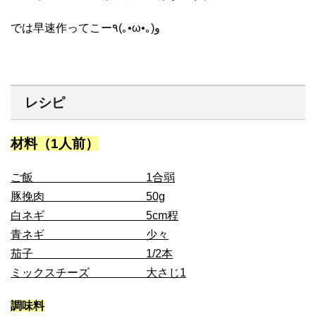
では早速作ってこー٩(｡•ω•｡)و
レシピ
材料（1人前）
ご飯 1合弱
豚挽肉 50g
白ネギ 5cm程
青ネギ 少々
茄子 1/2本
ミックスチーズ 大さじ1
調味料