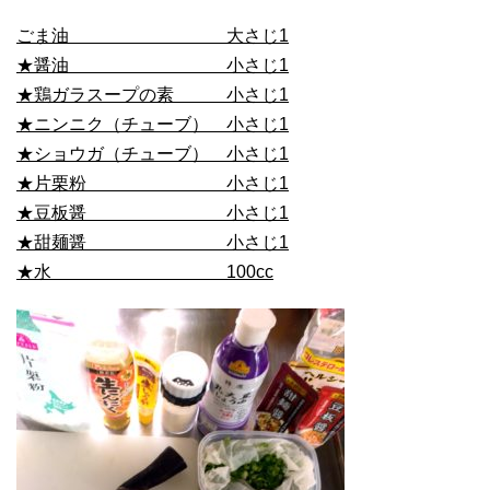
ごま油 大さじ1
★醤油 小さじ1
★鶏ガラスープの素 小さじ1
★ニンニク（チューブ） 小さじ1
★ショウガ（チューブ） 小さじ1
★片栗粉 小さじ1
★豆板醤 小さじ1
★甜麺醤 小さじ1
★水 100cc