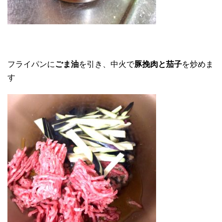
フライパンに
ごま油
を引き、中火で
豚挽肉と茄子
を炒めま
す