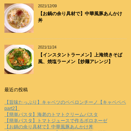
2021/12/09
【お鍋の余り具材で】中華風豚あんかけ
丼
2021/11/24
【インスタントラーメン】上海焼きそば
風、焼塩ラーメン【炒麺アレンジ】
最近の投稿
【旨味たっぷり】キャベツのペペロンチーノ【キャベペペ
part2】
【簡単パスタ】海老のトマトクリームパスタ
【簡単パスタ】トマトジュースで作るボロネーゼ
【お鍋の余り具材で】中華風豚あんかけ丼