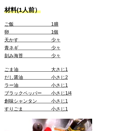
材料(1人前）
ご飯 1膳
卵 1個
天かす 少々
青ネギ 少々
刻み海苔 少々
ごま油 大さじ1
だし醤油 小さじ2
ラー油 小さじ1
ブラックペッパー 小さじ1/4
創味シャンタン 小さじ1
すりごま 小さじ1