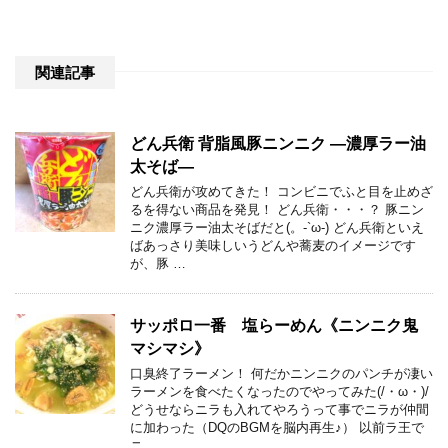
関連記事
どん兵衛 背脂風豚ニンニク ―濃厚ラー油
太そば―
どん兵衛が攻めてきた！ コンビニでふと目を止めざ
るを得ない商品を発見！ どん兵衛・・・？ 豚ニン
ニク濃厚ラー油太そばだと(。-`ω-) どん兵衛といえ
ばあっさり美味しいうどんや蕎麦のイメージです
が、豚 …
サッポロ一番 塩らーめん《ニンニク鬼
マシマシ》
口臭終了ラーメン！ 何だかニンニクのパンチが凄い
ラーメンを食べたくなったのでやってみた(/・ω・)/
どうせならニラも入れてやろうって事でニラが仲間
に加わった（DQのBGMを脳内再生♪） 以前ラ王で
ニ …