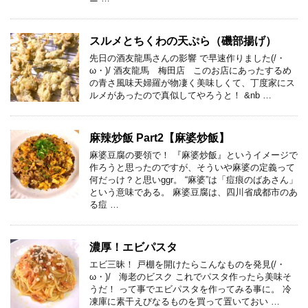
スルメとちくわの天ぷら（磯部揚げ）
先日の酒友龍馬さんの影響 で早速作りました(/・
ω・)/ 酒友龍馬 梅田店 このお店にあったするめ
の青さ風味天婦羅が物凄く美味しくて、丁度家にス
ルメがあったので真似してやろうと！ &nb …
麻辣炒飯 Part2【麻婆炒飯】
麻婆豆腐の要領で！ 『麻婆炒飯』というイメージで
作ろうと思ったのですが、そういや麻婆の定義って
何だっけ？と思いggr。 “麻婆”は「痘痕のばあさん」
という意味である。 麻婆豆腐は、四川省成都市のあ
る痘 …
濃厚！エビパスタ
エビ三昧！ 戸棚を開けたらこんなものを発見(/・
ω・)/ 海老のビスク これでパスタ作ったら美味そ
うだ！ って事でエビパスタを作ってみる事に。 冷
凍庫に素干えびなるものを買って置いておい …