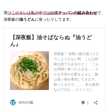
実は
このタレは私の中では結構
テッパンの組み合わせ
で、
深夜飯の
油うどん
に使ったりしてます。