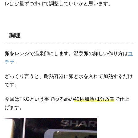
レは少量ずつ掛けて調整していいかと思います。
調理
卵をレンジで温泉卵にします。温泉卵の詳しい作り方は
コ
チラ
。
ざっくり言うと、耐熱容器に卵と水を入れて加熱するだけ
です。
今回はTKGという事でゆるめの
40秒加熱+1分放置
で仕上
げます。