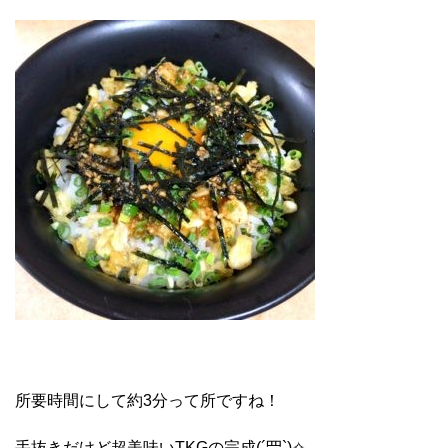
所要時間にして約3分って所ですね！
手抜きだけど超美味いTKGの完成(´罒`)✧