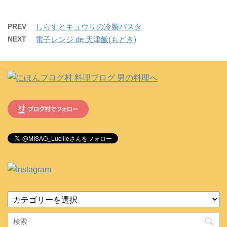
PREV
しらすとキュウリの冷製パスタ
NEXT
電子レンジ de 天津飯(もどき)
カ
テ
ゴ